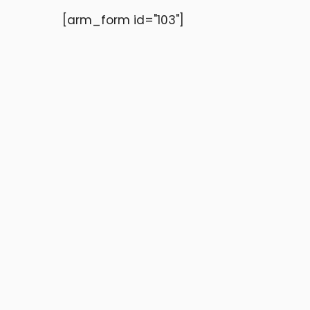
[arm_form id="103"]